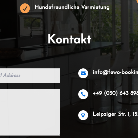

Hundefreundliche Vermietung
Kontakt
info@fewo-booki

+49 (030) 643 89

Leipziger Str. 1, 
