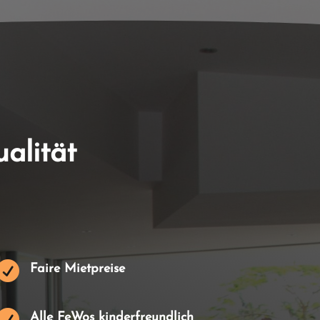
alität

Faire Mietpreise

Alle FeWos kinderfreundlich