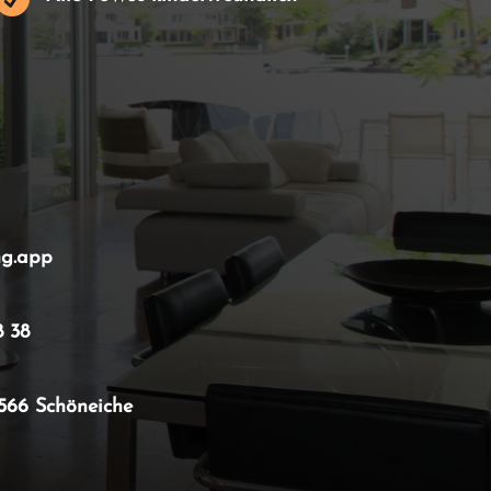
ng.app
8 38
15566 Schöneiche