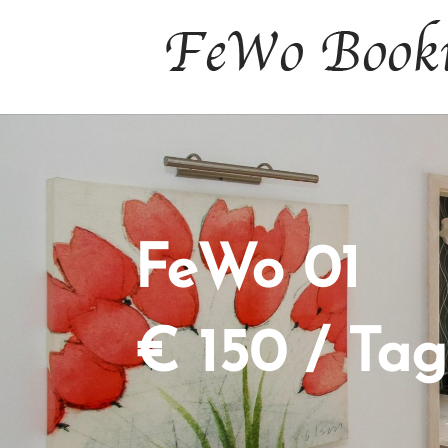
FeWo 01
€ 150 / Tag