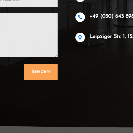
+49 (030) 643 89

Leipziger Str. 1, 

SENDEN