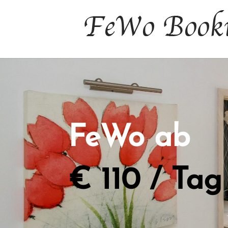
FeWo ab
€ 110 / Tag