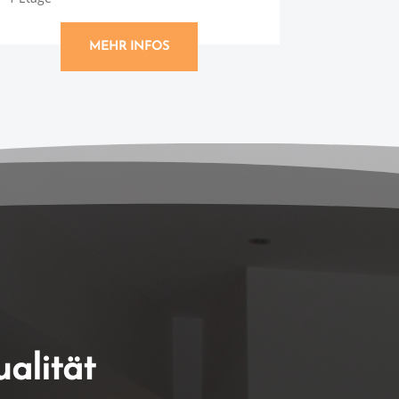
MEHR INFOS
alität