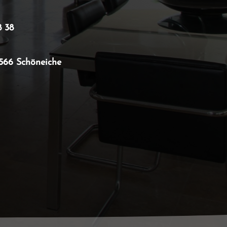
8 38
15566 Schöneiche